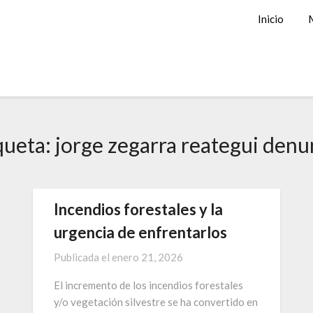
Inicio
queta:
jorge zegarra reategui denu
Incendios forestales y la
urgencia de enfrentarlos
Publicada el
enero 21, 2026
El incremento de los incendios forestales
y/o vegetación silvestre se ha convertido en