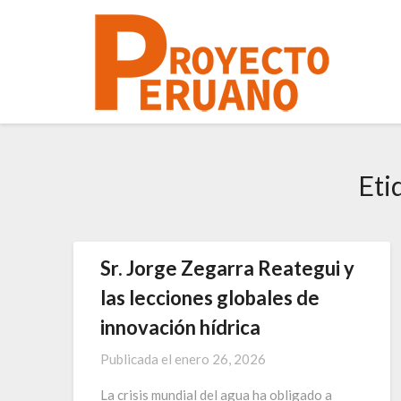
Saltar
al
contenido
Eti
Sr. Jorge Zegarra Reategui y
las lecciones globales de
innovación hídrica
Publicada el
enero 26, 2026
La crisis mundial del agua ha obligado a