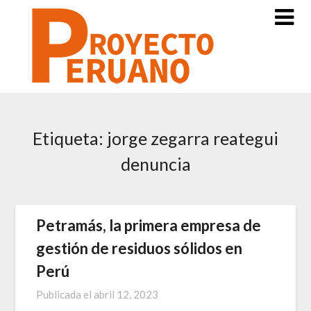
Saltar
al
contenido
Etiqueta:
jorge zegarra reategui
denuncia
Petramás, la primera empresa de
gestión de residuos sólidos en
Perú
Publicada el
abril 12, 2023